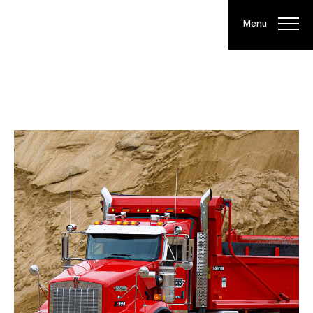
En
Menu
ACCUEIL
-
CAMION
Camions