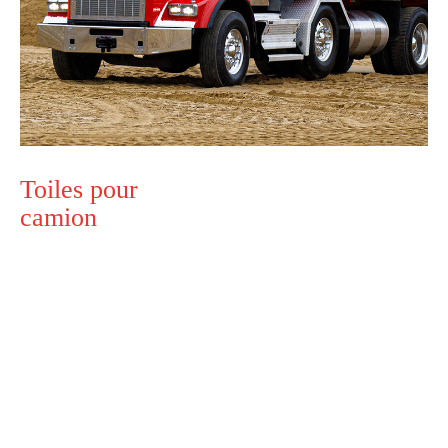
Toiles pour
camion
Conçues spécifiquement pour des bennes de camion, les
toiles Technoflex répondent aux besoins des
transporteurs les plus exigeants. Le procédé de
fabrication de qualité supérieure rend les toiles durables,
en plus d’assurer un transport de sable, d’asphalte, de
terre, de gravier et d’autres matériaux en vrac ou volatils